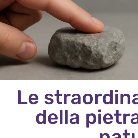
Le straordin
della pietr
nat