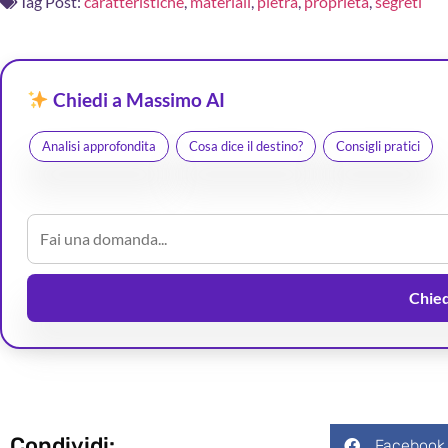
Tag Post:
caratteristiche
,
materiali
,
pietra
,
proprietà
,
segreti
Chiedi a Massimo AI
Analisi approfondita
Cosa dice il destino?
Consigli pratici
Chiedi
Condividi:
Facebook