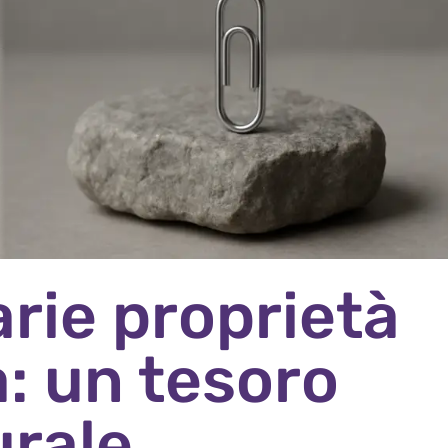
arie proprietà
a: un tesoro
urale