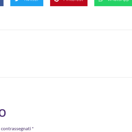
o
o contrassegnati
*