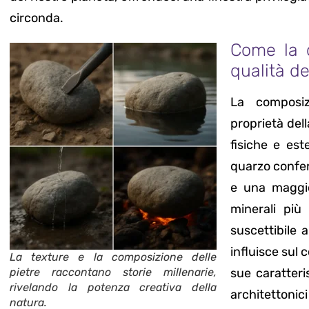
circonda.
Come la c
qualità de
La composiz
proprietà del
fisiche e est
quarzo confer
e una maggio
minerali più
suscettibile a
influisce sul 
La texture e la composizione delle
pietre raccontano storie millenarie,
sue caratteris
rivelando la potenza creativa della
architettonici
natura.