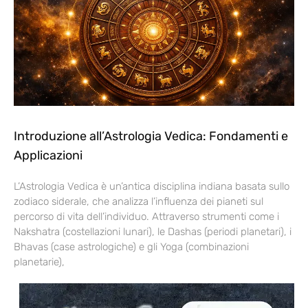
Introduzione all’Astrologia Vedica: Fondamenti e
Applicazioni
L’Astrologia Vedica è un’antica disciplina indiana basata sullo
zodiaco siderale, che analizza l’influenza dei pianeti sul
percorso di vita dell’individuo. Attraverso strumenti come i
Nakshatra (costellazioni lunari), le Dashas (periodi planetari), i
Bhavas (case astrologiche) e gli Yoga (combinazioni
planetarie),