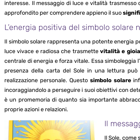
interesse. Il messaggio di luce e vitalità trasmesso 
approfondito per comprendere appieno il suo
signif
L’energia positiva del simbolo solare n
Il simbolo solare rappresenta una potente energia po
luce vivace e radiosa che trasmette
vitalità e gioi
centrale di energia e forza vitale. Essa simboleggia l’
presenza della carta del Sole in una lettura può 
realizzazione personale. Questo
simbolo solare
in
incoraggiandolo a perseguire i suoi obiettivi con de
è un promemoria di quanto sia importante abbracciar
proprie azioni e relazioni.
Il messagg
Il Sole, come