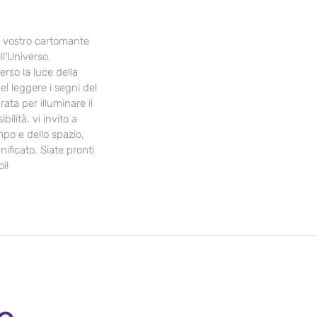
il vostro cartomante
ll'Universo.
erso la luce della
el leggere i segni del
ata per illuminare il
ilità, vi invito a
mpo e dello spazio,
ificato. Siate pronti
i!