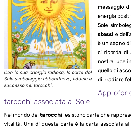
messaggio di
energia positi
Sole simbole
stessi
e dell
è un segno di
ci ricorda di
nostra luce i
quello di acco
Con la sua energia radiosa, la carta del
Sole simboleggia abbondanza, fiducia e
di irradiare fe
successo nei tarocchi.
Approfond
tarocchi associata al Sole
Nel mondo dei
tarocchi
, esistono carte che rappres
vitalità. Una di queste carte è la carta associata a