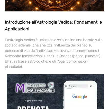
Introduzione all’Astrologia Vedica: Fondamenti e
Applicazioni
L’Astrologia Vedica è un’antica disciplina indiana basata sullo
zodiaco siderale, che analizza l’influenza dei pianeti sul
percorso di vita dell’individuo. Attraverso strumenti come i
Nakshatra (costellazioni lunari), le Dashas (periodi planetari), i
Bhavas (case astrologiche) e gli Yoga (combinazioni
planetarie),