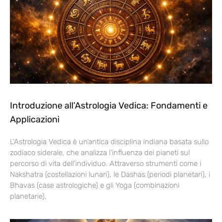
Introduzione all’Astrologia Vedica: Fondamenti e
Applicazioni
L’Astrologia Vedica è un’antica disciplina indiana basata sullo
zodiaco siderale, che analizza l’influenza dei pianeti sul
percorso di vita dell’individuo. Attraverso strumenti come i
Nakshatra (costellazioni lunari), le Dashas (periodi planetari), i
Bhavas (case astrologiche) e gli Yoga (combinazioni
planetarie),