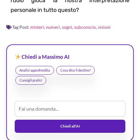
ruolo gioca la nostra interpretazione
personale in tutto questo?
Tag Post:
misteri
,
numeri
,
sogni
,
subconscio
,
visioni
Chiedi a Massimo AI
Analisi approfondita
Cosa dice il destino?
Consigli pratici
Chiedi all'AI