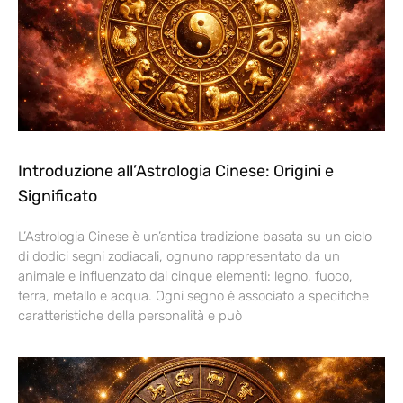
Introduzione all’Astrologia Cinese: Origini e
Significato
L’Astrologia Cinese è un’antica tradizione basata su un ciclo
di dodici segni zodiacali, ognuno rappresentato da un
animale e influenzato dai cinque elementi: legno, fuoco,
terra, metallo e acqua. Ogni segno è associato a specifiche
caratteristiche della personalità e può