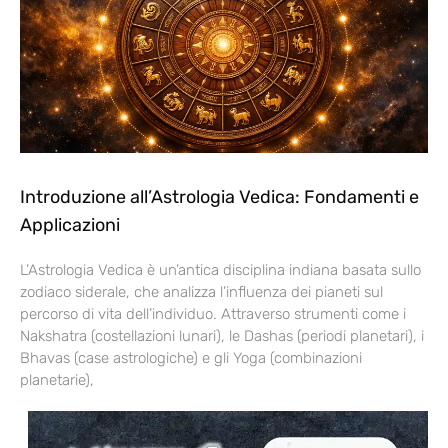
Introduzione all’Astrologia Vedica: Fondamenti e
Applicazioni
L’Astrologia Vedica è un’antica disciplina indiana basata sullo
zodiaco siderale, che analizza l’influenza dei pianeti sul
percorso di vita dell’individuo. Attraverso strumenti come i
Nakshatra (costellazioni lunari), le Dashas (periodi planetari), i
Bhavas (case astrologiche) e gli Yoga (combinazioni
planetarie),