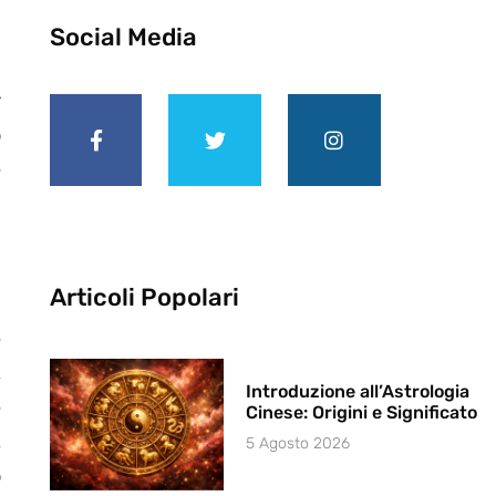
Social Media
r
o
e
à
Articoli Popolari
e
,
Introduzione all’Astrologia
e
Cinese: Origini e Significato
,
5 Agosto 2026
o