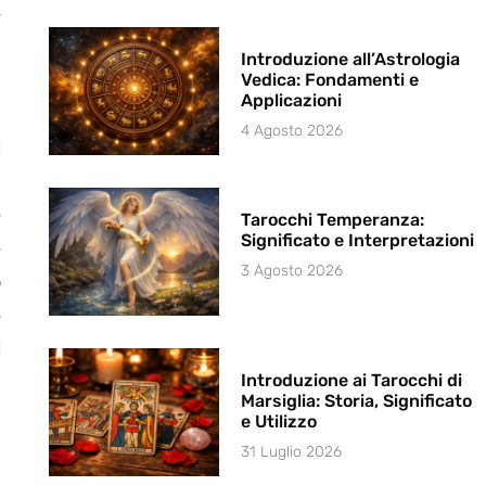
e
Introduzione all’Astrologia
Vedica: Fondamenti e
Applicazioni
4 Agosto 2026
l
a
e
Tarocchi Temperanza:
Significato e Interpretazioni
e
3 Agosto 2026
o
e
l
Introduzione ai Tarocchi di
Marsiglia: Storia, Significato
e Utilizzo
e
31 Luglio 2026
a