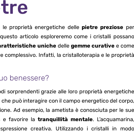
etre
a le proprietà energetiche delle
pietre preziose
pe
 questo articolo esploreremo come i cristalli possan
aratteristiche uniche
delle
gemme curative
e com
complessivo. Infatti, la cristalloterapia e le propriet
 tuo benessere?
di sorprendenti grazie alle loro proprietà energetich
a che può interagire con il campo energetico del corpo
rigione. Ad esempio, la ametista è conosciuta per le su
s
e favorire la
tranquillità mentale
. L’acquamarina
spressione creativa. Utilizzando i cristalli in mod