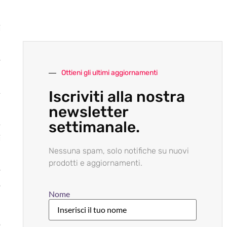
i
.
e
Ottieni gli ultimi aggiornamenti
I
,
Iscriviti alla nostra
n
newsletter
,
settimanale.
i
Nessuna spam, solo notifiche su nuovi
.
prodotti e aggiornamenti.
e
e
Nome
e