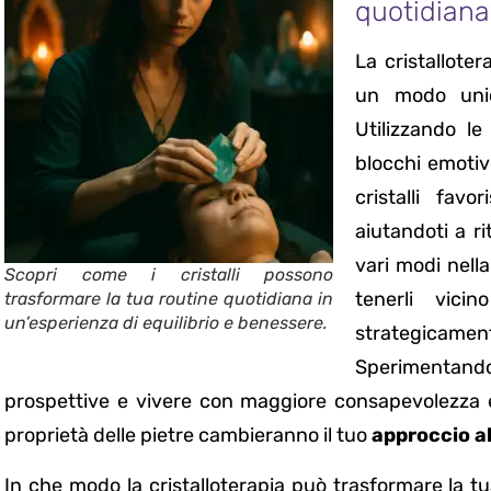
quotidiana
La cristallote
un modo unico
Utilizzando l
blocchi emotivi
cristalli fav
aiutandoti a ri
vari modi nella
Scopri come i cristalli possono
tenerli vici
trasformare la tua routine quotidiana in
un’esperienza di equilibrio e benessere.
strategicame
Sperimentando 
prospettive e vivere con maggiore consapevolezza e 
proprietà delle pietre cambieranno il tuo
approccio al
In che modo la cristalloterapia può trasformare la tu