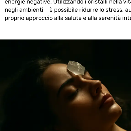
energie negative. Utilizzando i cristalli nella v
negli ambienti – è possibile ridurre lo stress,
proprio approccio alla salute e alla serenità int