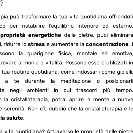
?
rapia può trasformare la tua vita quotidiana offrendot
 per ristabilire l’equilibrio interiore ed esterno
e
proprietà energetiche
delle pietre, puoi eliminar
, ridurre lo
stress
e aumentare la
concentrazione
. 
oriscono la guarigione fisica, mentale ed emotiva
trovare armonia e vitalità. Possono essere utilizzati i
 tua routine quotidiana, come indossarli come gioielli
no a te durante la meditazione o posizionarl
nte negli ambienti in cui trascorri più tempo
la cristalloterapia, potrai aprire la mente a nuov
serenità. Non c’è dubbio che la cristalloterapia e l
la salute
.
a vita quotidiana? Attraverso le proprietà delle pietr