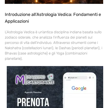
Introduzione all’Astrologia Vedica: Fondamenti e
Applicazioni
L’Astrologia Vedica è un’antica disciplina indiana basata sullo
zodiaco siderale, che analizza l’influenza dei pianeti sul
percorso di vita dell’individuo. Attraverso strumenti come i
Nakshatra (costellazioni lunari), le Dashas (periodi planetari), i
Bhavas (case astrologiche) e gli Yoga (combinazioni
planetarie),