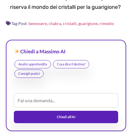
riserva il mondo dei cristalli per la guarigione?
Tag Post:
benessere
,
chakra
,
cristalli
,
guarigione
,
rimedio
Chiedi a Massimo AI
Analisi approfondita
Cosa dice il destino?
Consigli pratici
Chiedi all'AI