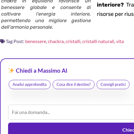
chakra in equilibrio favorisce un
interiore?
Tra
benessere globale e consente di
risorse per rius
coltivare l’energia interiore,
permettendo una migliore gestione
dell’armonia personale.
Tag Post:
benessere
,
chackra
,
cristalli
,
cristalli naturali
,
vita
Chiedi a Massimo AI
Analisi approfondita
Cosa dice il destino?
Consigli pratici
Chiedi