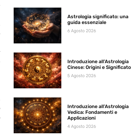
e
à
Astrologia significato: una
guida essenziale
,
6 Agosto 2026
o
a
r
e
Introduzione all’Astrologia
Cinese: Origini e Significato
5 Agosto 2026
,
Introduzione all’Astrologia
o
Vedica: Fondamenti e
o
Applicazioni
a
4 Agosto 2026