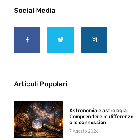
Social Media
r
e
.
Articoli Popolari
o
e
Astronomia e astrologia:
Comprendere le differenze
e le connessioni
7 Agosto 2026
n