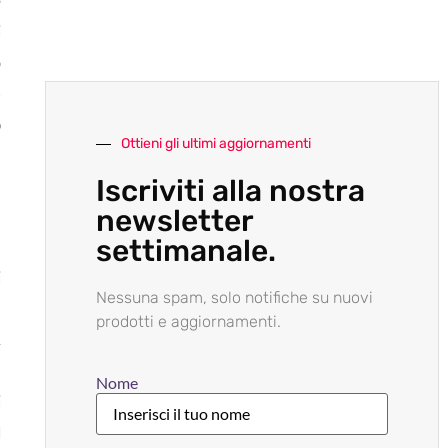
e
i
o
e
o
Ottieni gli ultimi aggiornamenti
Iscriviti alla nostra
i
newsletter
settimanale.
i
Nessuna spam, solo notifiche su nuovi
a
prodotti e aggiornamenti.
,
a
Nome
i
l