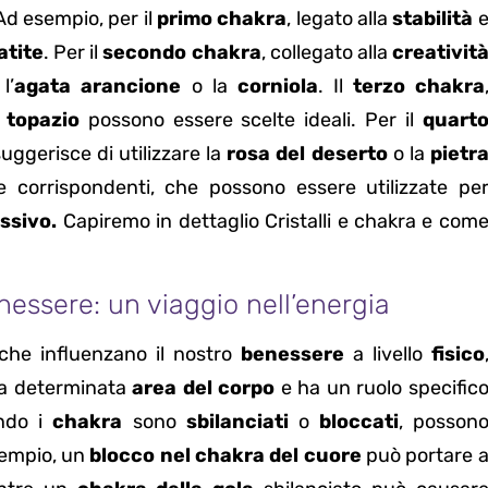
Ad esempio, per il
primo chakra
, legato alla
stabilità
atite
. Per il
secondo chakra
, collegato alla
creativit
l’
agata arancione
o la
corniola
. Il
terzo chakra
l
topazio
possono essere scelte ideali. Per il
quart
 suggerisce di utilizzare la
rosa del deserto
o la
pietr
 corrispondenti, che possono essere utilizzate pe
ssivo.
Capiremo in dettaglio Cristalli e chakra e com
nessere: un viaggio nell’energia
che influenzano il nostro
benessere
a livello
fisico
na determinata
area del corpo
e ha un ruolo specific
ndo i
chakra
sono
sbilanciati
o
bloccati
, posson
sempio, un
blocco nel chakra del cuore
può portare 