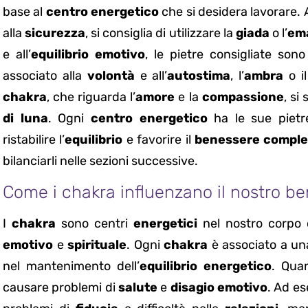
base al
centro energetico
che si desidera lavorare. 
alla
sicurezza
, si consiglia di utilizzare la
giada
o l’
em
e all’
equilibrio emotivo
, le pietre consigliate sono 
associato alla
volontà
e all’
autostima
, l’
ambra
o i
chakra
, che riguarda l’
amore
e la
compassione
, si
di luna
. Ogni
centro energetico
ha le sue pietre
ristabilire l’
equilibrio
e favorire il
benessere comple
bilanciarli nelle sezioni successive.
Come i chakra influenzano il nostro be
I
chakra
sono centri
energetici
nel nostro corpo 
emotivo
e
spirituale
. Ogni
chakra
è associato a u
nel mantenimento dell’
equilibrio energetico
. Qua
causare problemi di
salute
e
disagio emotivo
. Ad e