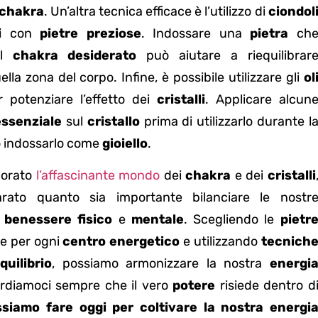
chakra
. Un’altra tecnica efficace è l’utilizzo di
ciondol
i
con
pietre preziose
. Indossare una
pietra
ch
al
chakra desiderato
può aiutare a riequilibrar
ella zona del corpo. Infine, è possibile utilizzare gli
ol
 potenziare l’effetto dei
cristalli
. Applicare alcun
essenziale
sul
cristallo
prima di utilizzarlo durante l
 indossarlo come
gioiello
.
lorato
l’affascinante mondo
dei
chakra
e dei
cristalli
rato quanto sia importante bilanciare le nostr
l
benessere fisico
e
mentale
. Scegliendo le
pietr
e per ogni
centro energetico
e utilizzando
tecnich
quilibrio
, possiamo armonizzare la nostra
energi
ordiamoci sempre che il vero
potere
risiede dentro d
siamo fare oggi per coltivare la nostra energi