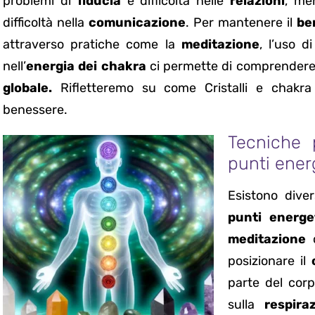
problemi di
fiducia
e difficoltà nelle
relazioni
, me
difficoltà nella
comunicazione
. Per mantenere il
be
attraverso pratiche come la
meditazione
, l’uso d
nell’
energia dei chakra
ci permette di comprender
globale.
Rifletteremo su come Cristalli e chakra 
benessere.
Tecniche p
punti ener
Esistono dive
punti energet
meditazione
c
posizionare il
parte del cor
sulla
respira