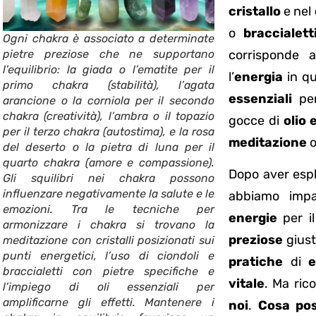
cristallo
e nel
o
braccialett
Ogni chakra è associato a determinate
pietre preziose che ne supportano
corrisponde 
l’equilibrio: la giada o l’ematite per il
l’
energia
in qu
primo chakra (stabilità), l’agata
essenziali
per
arancione o la corniola per il secondo
chakra (creatività), l’ambra o il topazio
gocce di
olio 
per il terzo chakra (autostima), e la rosa
meditazione
o
del deserto o la pietra di luna per il
quarto chakra (amore e compassione).
Dopo aver esp
Gli squilibri nei chakra possono
influenzare negativamente la salute e le
abbiamo impa
emozioni. Tra le tecniche per
energie
per i
armonizzare i chakra si trovano la
preziose
giust
meditazione con cristalli posizionati sui
punti energetici, l’uso di ciondoli e
pratiche
di
e
braccialetti con pietre specifiche e
vitale
. Ma ric
l’impiego di oli essenziali per
amplificarne gli effetti. Mantenere i
noi
.
Cosa pos