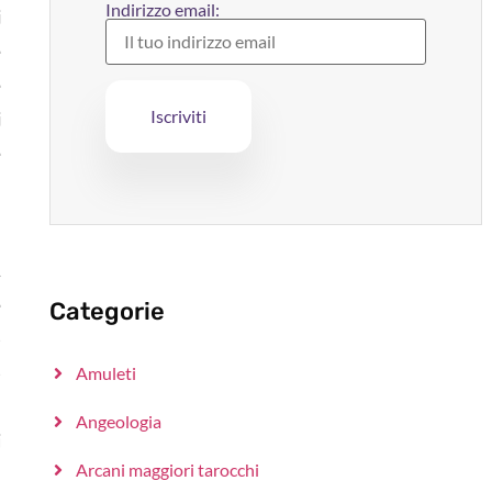
Indirizzo email:
i
e
e
i
e
a
,
e
Categorie
e
e
Amuleti
a
Angeologia
i
Arcani maggiori tarocchi
a