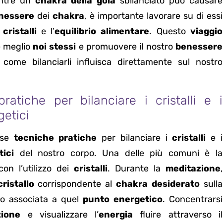
ntre un
chakra della gola
sbilanciato può causar
nessere
dei
chakra
, è importante lavorare su di ess
i
cristalli
e l’
equilibrio alimentare
. Questo
viaggi
e meglio
noi stessi
e promuovere il nostro
benesser
come bilanciarli influisca direttamente sul nostr
ratiche per bilanciare i cristalli e 
getici
rse
tecniche pratiche
per bilanciare i
cristalli
e 
ici
del nostro corpo. Una delle più comuni è l
on l’utilizzo dei
cristalli
. Durante la
meditazione
cristallo
corrispondente al
chakra desiderato
sull
po associata a quel
punto energetico
. Concentrars
zione
e visualizzare l’
energia
fluire attraverso i