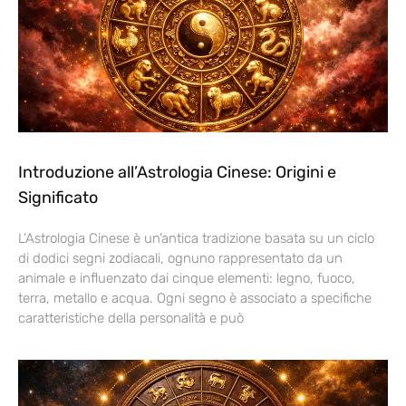
Introduzione all’Astrologia Cinese: Origini e
Significato
L’Astrologia Cinese è un’antica tradizione basata su un ciclo
di dodici segni zodiacali, ognuno rappresentato da un
animale e influenzato dai cinque elementi: legno, fuoco,
terra, metallo e acqua. Ogni segno è associato a specifiche
caratteristiche della personalità e può