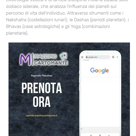
zodiaco siderale, che analizza l’influenza dei pianeti sul
percorso di vita dell’individuo. Attraverso strumenti come i
Nakshatra (costellazioni lunari), le Dashas (periodi planetari), i
Bhavas (case astrologiche) e gli Yoga (combinazioni
planetarie),