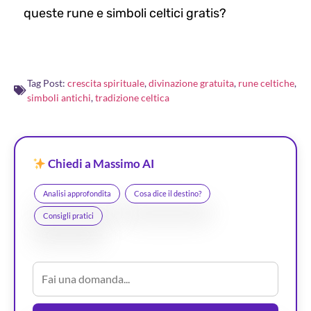
queste rune e simboli celtici gratis?
Tag Post:
crescita spirituale
,
divinazione gratuita
,
rune celtiche
,
simboli antichi
,
tradizione celtica
Chiedi a Massimo AI
Analisi approfondita
Cosa dice il destino?
Consigli pratici