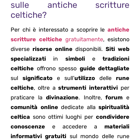
sulle antiche scritture
celtiche?
Per chi è interessato a scoprire le
antiche
scritture celtiche
gratuitamente
, esistono
diverse
risorse online
disponibili.
Siti web
specializzati
in
simboli
e
tradizioni
celtiche
offrono spesso
guide dettagliate
sul
significato
e sull’
utilizzo
delle
rune
celtiche
, oltre a
strumenti interattivi
per
praticare la
divinazione
. Inoltre,
forum
e
comunità online
dedicate alla
spiritualità
celtica
sono ottimi luoghi per
condividere
conoscenze
e accedere a
materiali
informativi gratuiti
sul mondo delle rune