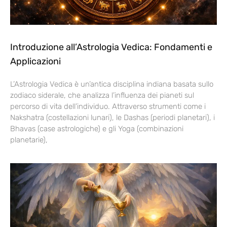
Introduzione all’Astrologia Vedica: Fondamenti e
Applicazioni
L’Astrologia Vedica è un’antica disciplina indiana basata sullo
zodiaco siderale, che analizza l’influenza dei pianeti sul
percorso di vita dell’individuo. Attraverso strumenti come i
Nakshatra (costellazioni lunari), le Dashas (periodi planetari), i
Bhavas (case astrologiche) e gli Yoga (combinazioni
planetarie),