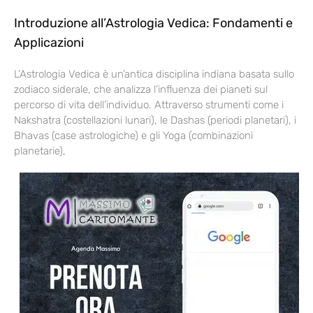
Introduzione all’Astrologia Vedica: Fondamenti e
Applicazioni
L’Astrologia Vedica è un’antica disciplina indiana basata sullo
zodiaco siderale, che analizza l’influenza dei pianeti sul
percorso di vita dell’individuo. Attraverso strumenti come i
Nakshatra (costellazioni lunari), le Dashas (periodi planetari), i
Bhavas (case astrologiche) e gli Yoga (combinazioni
planetarie),