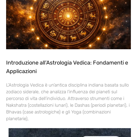
Introduzione all’Astrologia Vedica: Fondamenti e
Applicazioni
L’Astrologia Vedica è un’antica disciplina indiana basata sullo
zodiaco siderale, che analizza l’influenza dei pianeti sul
percorso di vita dell’individuo. Attraverso strumenti come i
Nakshatra (costellazioni lunari), le Dashas (periodi planetari), i
Bhavas (case astrologiche) e gli Yoga (combinazioni
planetarie),