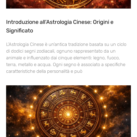
Introduzione all’Astrologia Cinese: Origini e
Significato
L’Astrologia Cinese è un’antica tradizione basata su un ciclo
di dodici segni zodiacali, ognuno rappresentato da un
animale e influenzato dai cinque elementi: legno, fuoco,
terra, metallo e acqua. Ogni segno è associato a specifiche
caratteristiche della personalità e può