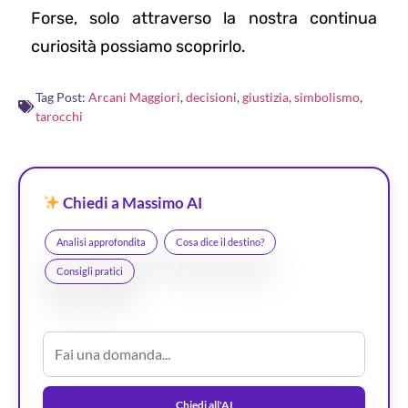
Forse, solo attraverso la nostra continua
curiosità possiamo scoprirlo.
Tag Post:
Arcani Maggiori
,
decisioni
,
giustizia
,
simbolismo
,
tarocchi
Chiedi a Massimo AI
Analisi approfondita
Cosa dice il destino?
Consigli pratici
Chiedi all'AI