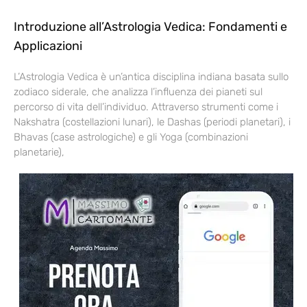
Introduzione all’Astrologia Vedica: Fondamenti e
Applicazioni
L’Astrologia Vedica è un’antica disciplina indiana basata sullo
zodiaco siderale, che analizza l’influenza dei pianeti sul
percorso di vita dell’individuo. Attraverso strumenti come i
Nakshatra (costellazioni lunari), le Dashas (periodi planetari), i
Bhavas (case astrologiche) e gli Yoga (combinazioni
planetarie),