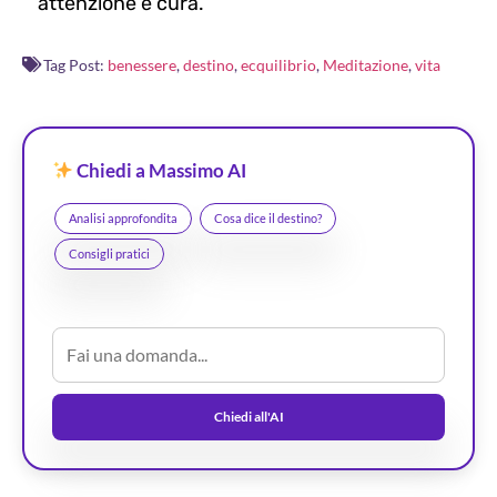
attenzione e cura.
Tag Post:
benessere
,
destino
,
ecquilibrio
,
Meditazione
,
vita
Chiedi a Massimo AI
Analisi approfondita
Cosa dice il destino?
Consigli pratici
Chiedi all'AI