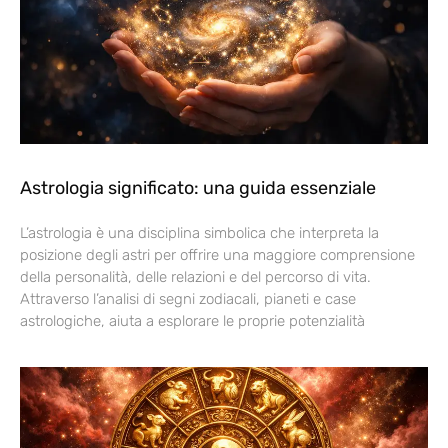
Astrologia significato: una guida essenziale
L’astrologia è una disciplina simbolica che interpreta la
posizione degli astri per offrire una maggiore comprensione
della personalità, delle relazioni e del percorso di vita.
Attraverso l’analisi di segni zodiacali, pianeti e case
astrologiche, aiuta a esplorare le proprie potenzialità