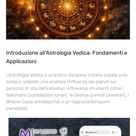
Introduzione all’Astrologia Vedica: Fondamenti e
Applicazioni
L’Astrologia Vedica è un’antica disciplina indiana basata sullo
zodiaco siderale, che analizza l’influenza dei pianeti sul
percorso di vita dell’individuo. Attraverso strumenti come i
Nakshatra (costellazioni lunari), le Dashas (periodi planetari), i
Bhavas (case astrologiche) e gli Yoga (combinazioni
planetarie),