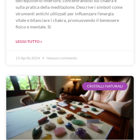
dell’equilibrio interiore, concentrandosi sui chakra e
sulla pratica della meditazione. Descrive i simboli come
strumenti antichi utilizzati per influenzare l’energia
vitale e bilanciare i chakra, promuovendo il benessere
fisico e mentale. Si
LEGGI TUTTO »
15 Aprile 2024
Nessun commento
CRISTALLI NATURALI