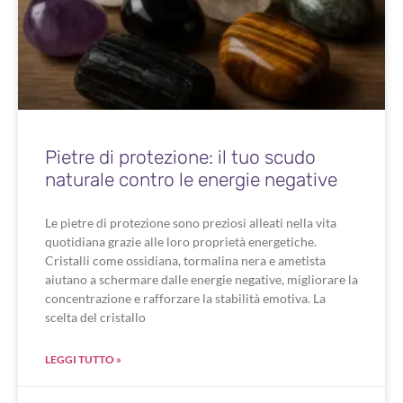
Pietre di protezione: il tuo scudo
naturale contro le energie negative
Le pietre di protezione sono preziosi alleati nella vita
quotidiana grazie alle loro proprietà energetiche.
Cristalli come ossidiana, tormalina nera e ametista
aiutano a schermare dalle energie negative, migliorare la
concentrazione e rafforzare la stabilità emotiva. La
scelta del cristallo
LEGGI TUTTO »