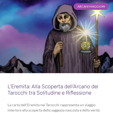
ARCANI MAGGIORI
L’Eremita: Alla Scoperta dell’Arcano dei
Tarocchi tra Solitudine e Riflessione
La carta dell’Eremita nei Tarocchi rappresenta un viaggio
interiore alla scoperta della saggezza nascosta e della verità