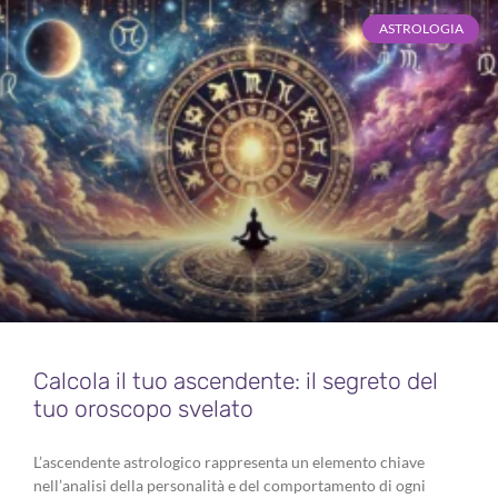
ASTROLOGIA
Calcola il tuo ascendente: il segreto del
tuo oroscopo svelato
L’ascendente astrologico rappresenta un elemento chiave
nell’analisi della personalità e del comportamento di ogni