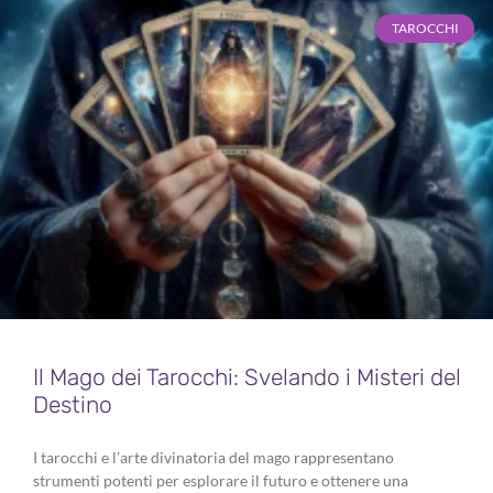
TAROCCHI
Il Mago dei Tarocchi: Svelando i Misteri del
Destino
I tarocchi e l’arte divinatoria del mago rappresentano
strumenti potenti per esplorare il futuro e ottenere una