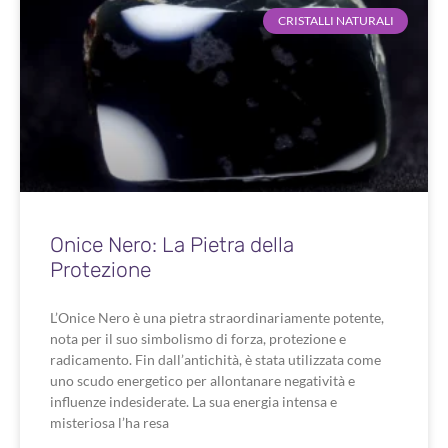
CRISTALLI NATURALI
Onice Nero: La Pietra della
Protezione
L’Onice Nero è una pietra straordinariamente potente,
nota per il suo simbolismo di forza, protezione e
radicamento. Fin dall’antichità, è stata utilizzata come
uno scudo energetico per allontanare negatività e
influenze indesiderate. La sua energia intensa e
misteriosa l’ha resa