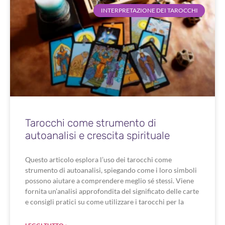
INTERPRETAZIONE DEI TAROCCHI
Tarocchi come strumento di
autoanalisi e crescita spirituale
Questo articolo esplora l’uso dei tarocchi come
strumento di autoanalisi, spiegando come i loro simboli
possono aiutare a comprendere meglio sé stessi. Viene
fornita un’analisi approfondita del significato delle carte
e consigli pratici su come utilizzare i tarocchi per la