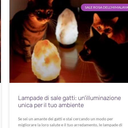
SALE ROSA DELL'HIMALAY
Lampade di sale gatti: un’illuminazione
unica per il tuo ambiente
Se sei un amante dei gatti e stai cercando un modo per
migliorare la loro salute e il tuo arredamento, le lampade di