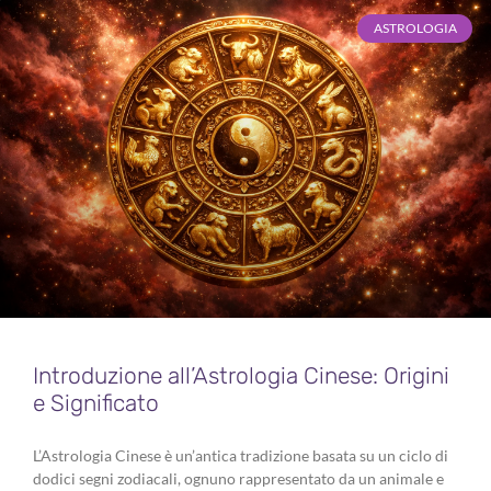
ASTROLOGIA
Introduzione all’Astrologia Cinese: Origini
e Significato
L’Astrologia Cinese è un’antica tradizione basata su un ciclo di
dodici segni zodiacali, ognuno rappresentato da un animale e