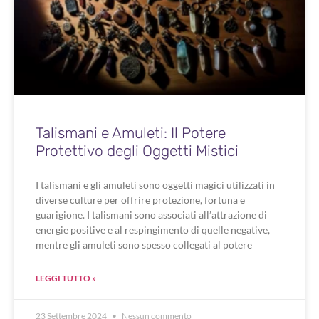
Talismani e Amuleti: Il Potere
Protettivo degli Oggetti Mistici
I talismani e gli amuleti sono oggetti magici utilizzati in
diverse culture per offrire protezione, fortuna e
guarigione. I talismani sono associati all’attrazione di
energie positive e al respingimento di quelle negative,
mentre gli amuleti sono spesso collegati al potere
LEGGI TUTTO »
23 Settembre 2024
Nessun commento