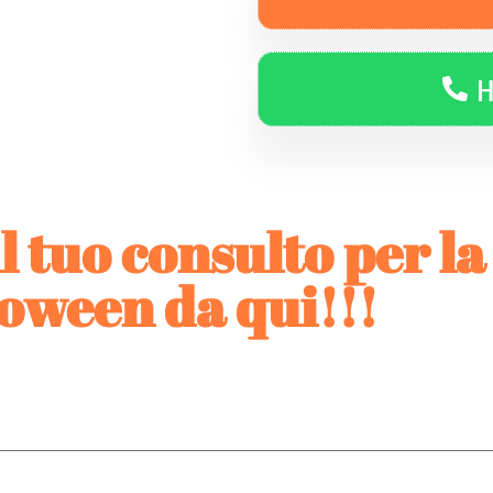
H
l tuo consulto per l
oween da qui!!!