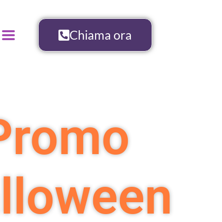
Chiama ora
Promo
lloween