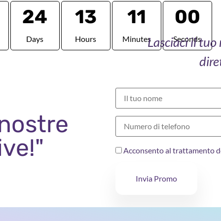
24
13
10
59
Lasciaci il tu
Days
Hours
Minutes
Seconds
dire
 nostre
ive!"
Acconsento al trattamento d
Invia Promo