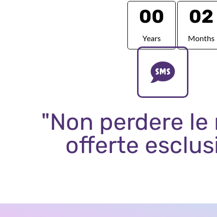
00
02
Years
Months
"Non perdere le
offerte esclus