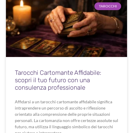
TAROCCHI
Tarocchi Cartomante Affidabile:
scopri il tuo futuro con una
consulenza professionale
Affidarsi a un tarocchi cartomante affidabile significa
intraprendere un percorso di ascolto e riflessione
orientato alla comprensione delle proprie situazioni
personali. La cartomanzia non offre certezze assolute sul
futuro, ma utilizza il linguaggio simbolico dei tarocchi
per aiutare a interpretare