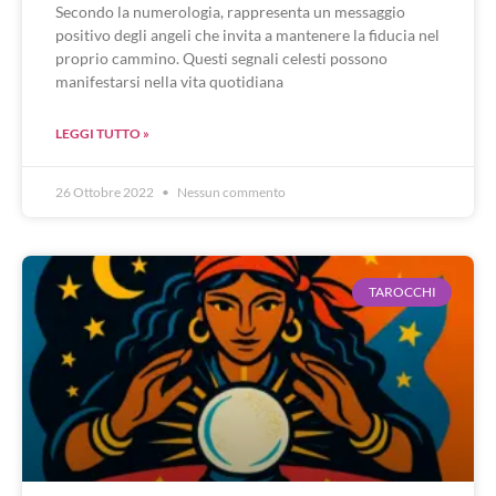
Secondo la numerologia, rappresenta un messaggio
positivo degli angeli che invita a mantenere la fiducia nel
proprio cammino. Questi segnali celesti possono
manifestarsi nella vita quotidiana
LEGGI TUTTO »
26 Ottobre 2022
Nessun commento
TAROCCHI