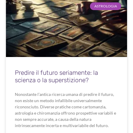
ASTROLOGIA
Predire il futuro seriamente: la
scienza o la superstizione?
Nonostante l’antica ricerca umana di predire il futuro,
non esiste un metodo infallibile universalmente
riconosciuto. Diverse pratiche come cartomanzia,
astrologia e chiromanzia offrono prospettive variabili e
non sempre accurate, a causa della natura
intrinsecamente incerta e multivariabile del futuro.