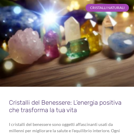
CRISTALLI NATURALI
Cristalli del Benessere: L’energia positiva
che trasforma la tua vita
I cristalli del benessere sono oggetti affascinanti usati da
millenni per migliorare la salute e l’equilibrio interiore. Ogni